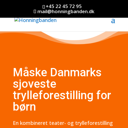
+45 22 45 72 95
mail@honningbanden.dk
Måske Danmarks
sjoveste
trylleforestilling for
børn
En kombineret teater- og trylleforestilling