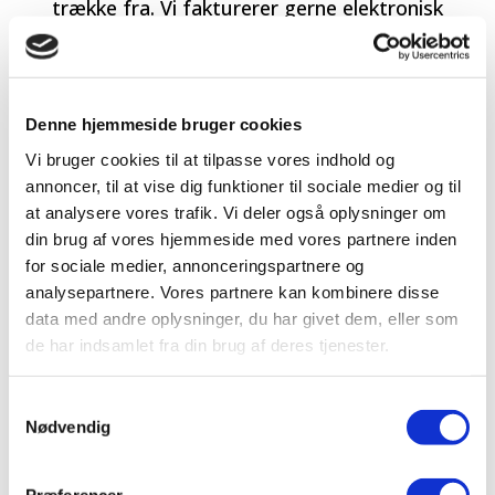
trække fra. Vi fakturerer gerne elektronisk
via EAN.
Denne hjemmeside bruger cookies
Vi bruger cookies til at tilpasse vores indhold og
annoncer, til at vise dig funktioner til sociale medier og til
at analysere vores trafik. Vi deler også oplysninger om
Teknik & pladskrav
din brug af vores hjemmeside med vores partnere inden
for sociale medier, annonceringspartnere og
Vi skal bruge et alm. 220/230V stik, der
analysepartnere. Vores partnere kan kombinere disse
skal være højst 10 meter fra scenen. Der
data med andre oplysninger, du har givet dem, eller som
anvendes en smule ild og endnu mindre
de har indsamlet fra din brug af deres tjenester.
røg i forestillingen. En rigtig scene er ikke
nødvendig. Vi kan sagtens spille på gulvet i
Se Honningbandens
Cookie- og persondatapolitik
.
Samtykkevalg
Nødvendig
et fællesrum, på en stue eller i en
gymnastiksal. Vi skal bruge minimum 6
meter i bredden og 4 meter i dybden