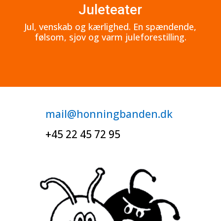
Juleteater
Jul, venskab og kærlighed. En spændende,
følsom, sjov og varm juleforestilling.
mail@honningbanden.dk
+45 22 45 72 95