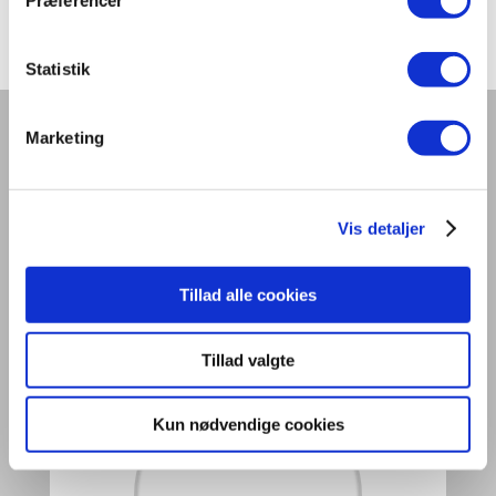
Præferencer
Statistik
Marketing
Hvad siger publikum om den
store tryllekunstner og hans
Vis detaljer
kanin
Tillad alle cookies
Tillad valgte
Kun nødvendige cookies